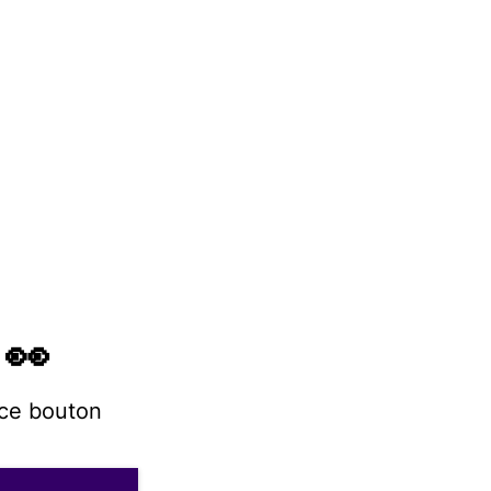
 👀
 ce bouton