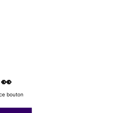
 👀
 ce bouton