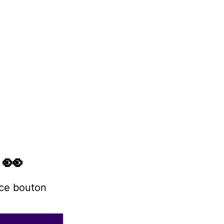
 👀
 ce bouton