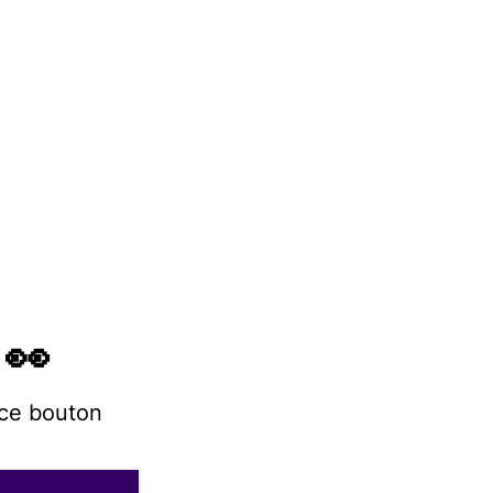
 👀
 ce bouton