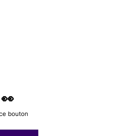
 👀
 ce bouton