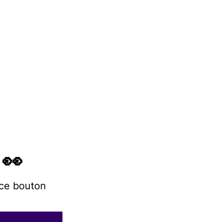
 👀
 ce bouton