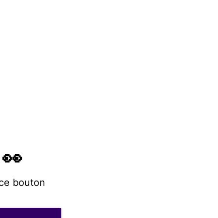
 👀
 ce bouton