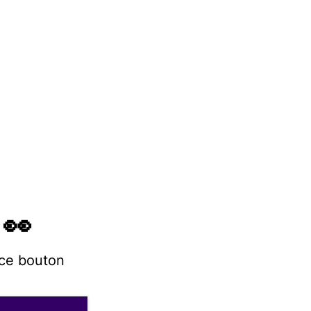
 👀
 ce bouton