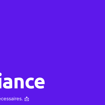
iance
cessaires. 📩