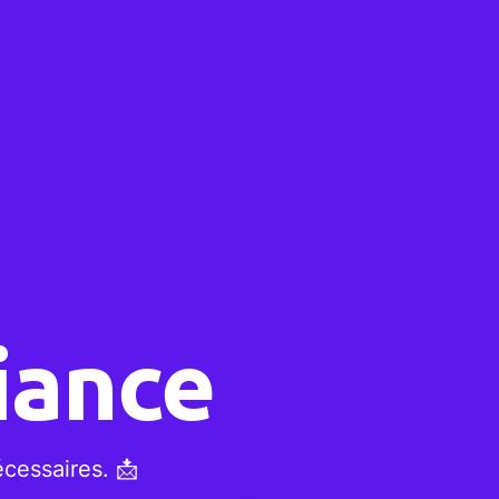
iance
cessaires. 📩