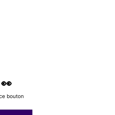
 👀
 ce bouton