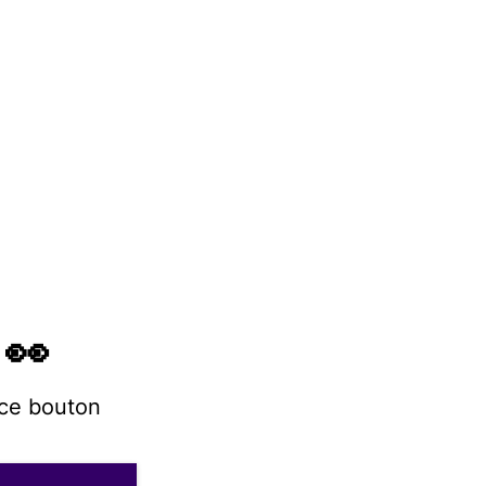
 👀
 ce bouton