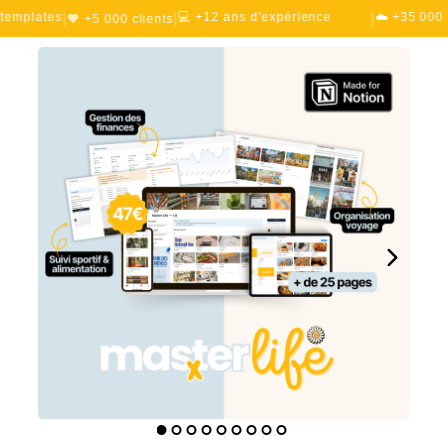
|
|
|
lates
💻 +12 ans d'expérience
☁️ +35 000 téléc
🧡 +5 000 clients