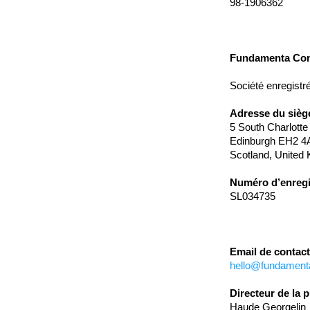
98-1906362
Fundamenta Con
Société enregist
Adresse du siège
5 South Charlotte
Edinburgh EH2 
Scotland, United
Numéro d’enregi
SL034735
Email de contact
hello@fundamenta
Directeur de la p
Haude Georgelin