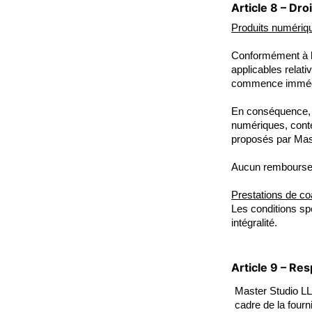
Article 8 – Dr
Produits numériq
Conformément à l’
applicables relat
commence immédia
En conséquence, l
numériques, conte
proposés par Mas
Aucun remboursem
Prestations de co
Les conditions sp
intégralité.
Article 9 – Res
Master Studio LL
cadre de la fourn