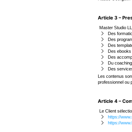
Article 3 – Pr
Master Studio L
Des formatio
Des program
Des templat
Des ebooks
Des accom
Du coaching i
Des services 
Les contenus sont 
professionnel ou p
Article 4 – C
Le Client sélecti
https://www
https://www.