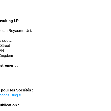
sulting LP
rée au Royaume-Uni.
 social :
 Street
4AN
 Kingdom
strement :
 pour les Sociétés :
consulting.fr
ublication :