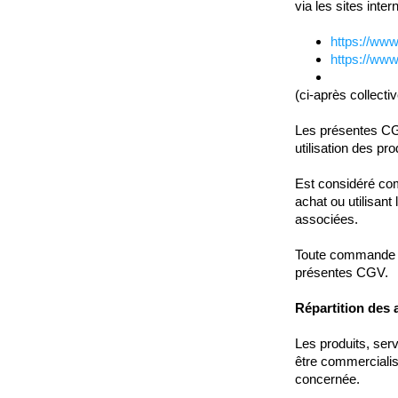
via les sites inter
https://ww
https://www
(ci-après collect
Les présentes CGV
utilisation des pr
Est considéré co
achat ou utilisant
associées.
Toute commande ou
présentes CGV.
Répartition des a
Les produits, ser
être commercialis
concernée.