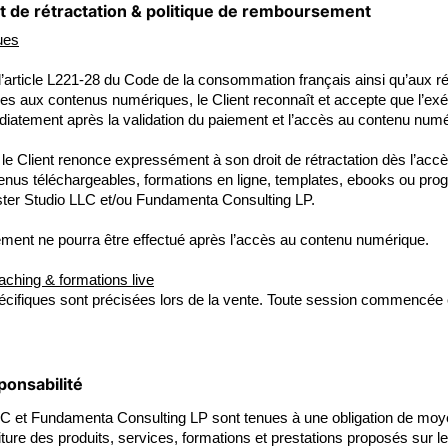
oit de rétractation & politique de remboursement
ues
article L221-28 du Code de la consommation français ainsi qu’aux r
ives aux contenus numériques, le Client reconnaît et accepte que l’ex
tement après la validation du paiement et l’accès au contenu numé
e Client renonce expressément à son droit de rétractation dès l’accè
nus téléchargeables, formations en ligne, templates, ebooks ou pr
ter Studio LLC et/ou Fundamenta Consulting LP.
ent ne pourra être effectué après l’accès au contenu numérique.
aching & formations live
écifiques sont précisées lors de la vente. Toute session commencée
ponsabilité
C et Fundamenta Consulting LP sont tenues à une obligation de moy
iture des produits, services, formations et prestations proposés sur le