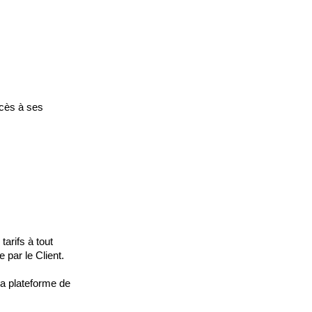
ccès à ses
arifs à tout
 par le Client.
la plateforme de