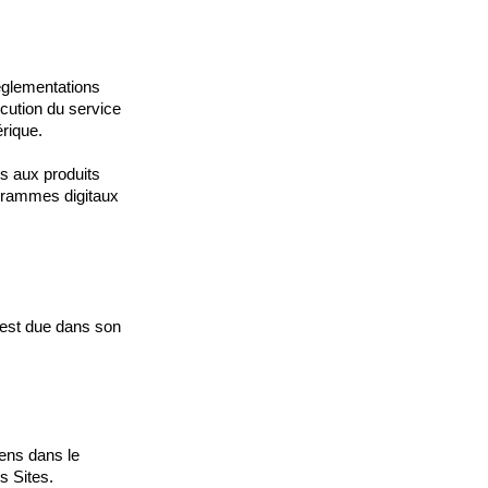
églementations
écution du service
rique.
s aux produits
ogrammes digitaux
 est due dans son
ens dans le
s Sites.