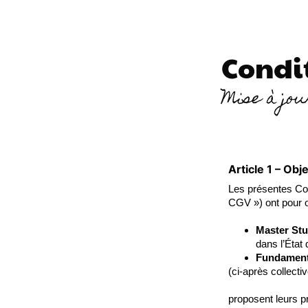
Condit
Mise à jou
Article 1 – Obj
Les présentes Co
CGV ») ont pour ob
Master St
dans l’État
Fundament
(ci-après collec
proposent leurs p