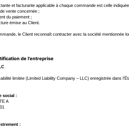
ctante et facturante applicable à chaque commande est celle indiquée
 de vente concernée ;
nt du paiement ;
cture émise au Client.
mmande, le Client reconnaît contracter avec la société mentionnée l
tification de l’entreprise
LC
abilité limitée (Limited Liability Company – LLC) enregistrée dans l’É
 social :
TE A
01
strement :