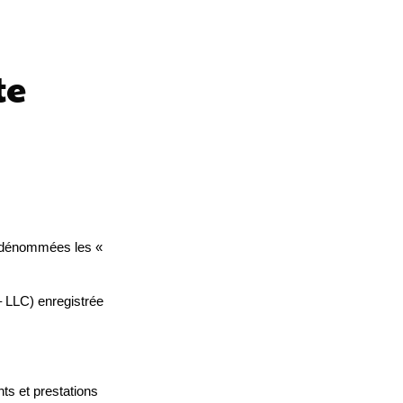
te
s dénommées les «
 – LLC) enregistrée
ts et prestations