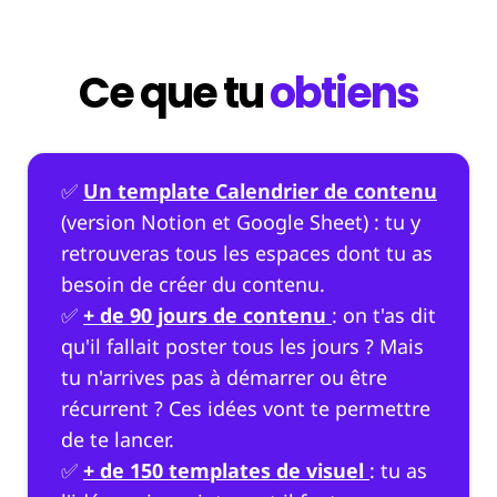
Ce que tu
obtiens
✅
Un template Calendrier de contenu
(version Notion et Google Sheet) : tu y
retrouveras tous les espaces dont tu as
besoin de créer du contenu.
✅
+ de 90 jours de contenu
: on t'as dit
qu'il fallait poster tous les jours ? Mais
tu n'arrives pas à démarrer ou être
récurrent ? Ces idées vont te permettre
de te lancer.
✅
+ de 150 templates de visuel
: tu as