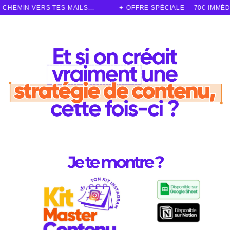
 TES MAILS...
✦ OFFRE SPÉCIALE
—
-70€ IMMÉDIATEMENT ✅
Je te montre ?