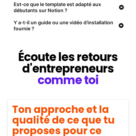
fonctionnent avec la version gratuite des outils.
Est-ce que le template est adapté aux
débutants sur Notion ?
Il vous suffit simplement de créer un compte
Oui, absolument.
Les templates et les vidéos
gratuit pour les utiliser.
d’accompagnement sont conçus de façon
Y a-t-il un guide ou une vidéo d’installation
fournie ?
pédagogique, étape par étape, pour que même
Tu as accès à plusieurs vidéos qui t’expliquent
un débutant sur Notion puisse les utiliser
pas à pas le fonctionnement du template. J’ai
facilement.
également inclus
ma formation complète de 2
Écoute les retours
heures sur Notion.
Et si tu rencontres le moindre souci technique,
d'entrepreneurs
tu peux bien sûr me contacter par e-mail sans
problème.
comme toi
Ton approche et la
qualité de ce que tu
proposes pour ce