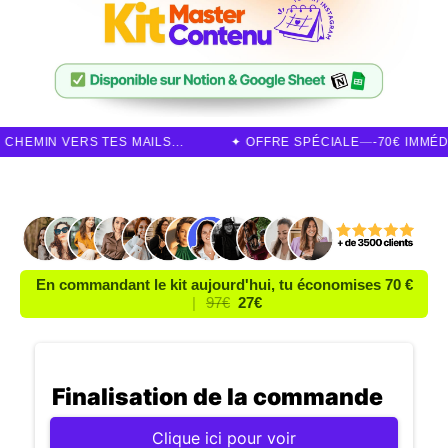
 TES MAILS...
✦ OFFRE SPÉCIALE
—
-70€ IMMÉDIATEMENT ✅
En commandant le kit aujourd'hui, tu économises 70 €
|
97€
27€
Finalisation de la commande
Clique ici pour voir