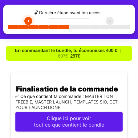
🔓 Dernière étape avant ton accès
.
.
.
1
2
En commandant le bundle, tu économises 400 €
|
697€
297€
Finalisation de la commande
✅ Ce que contient ta commande :
MASTER TON
FREEBIE, MASTER LAUNCH, TEMPLATES SIO, GET
YOUR LAUNCH DONE
Clique ici pour voir
tout ce que contient le bundle